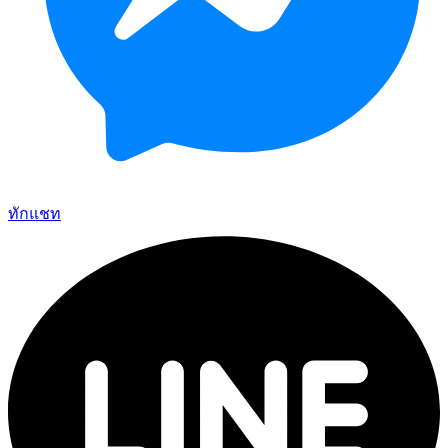
ทักแชท