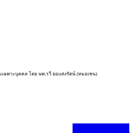
เฉพาะบุคคล โดย นพ.รวี ยอแสงรัตน์ (หมอเชน)