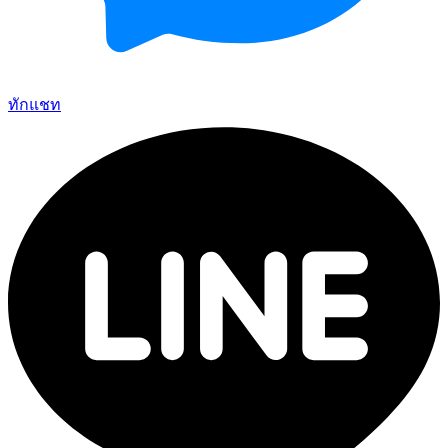
ทักแชท